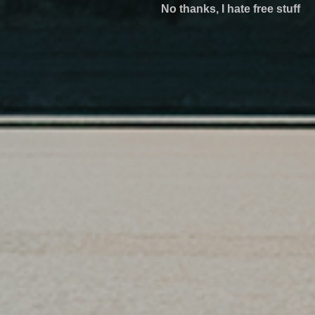
No thanks, I hate free stuff
DEVOLUCIONES
SHIPPING
POLÍTICA DE PRIVACIDAD
TÉRMINOS DE SERVICIO
Withdraw contract
DO NOT SELL MY INFO
CONTACT US
HELP CENTER
Open Mon-Fri; 7am-3pm MST