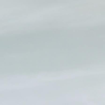
Todos todavía estamos tratando de recuperarnos de una loca
semana larga y ocupada aquí en Warhouse. Ha sido difícil
encontrar energía para entrenar, pero con la gente adecuada y la
música adecuada es sencillo.