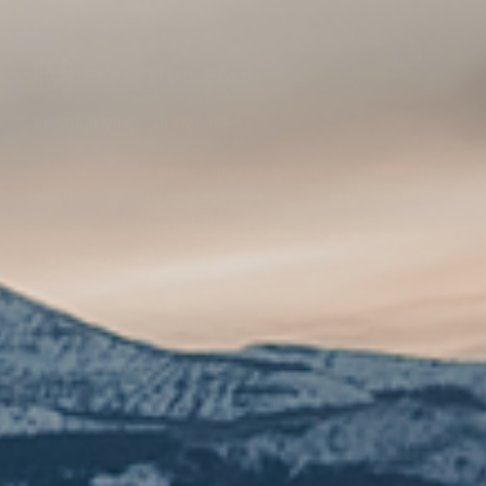
NO SURRENDER. NO FAILURE.
Where Resilience Meets Lifestyle. Born in a garage in 2010,
we offer high-quality activewear, lifestyle essentials, and
durable gear for the relentless pursuit of progress.
Facebook
Instagram
YouTube
TikTok
SHOP
NEW
OVERALLS
GRAPHICS