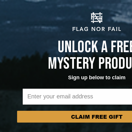
MENS
WOMENS
BAGS & GEAR
UNLOCK A FRE
SALE
MYSTERY PROD
ABOUT
Sign up below to claim
SOBRE NOSOTROS
Email Sign Up
CONTÁCTENOS
CAREERS
CLAIM FREE GIFT
ACCESSIBILITY